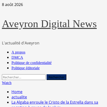
Skip
8 août 2026
to
content
Aveyron Digital News
L'actualité d'Aveyron
Primary
A propos
Menu
DMCA
Politique de confidentialité
Politique éditoriale
Rechercher :
Watch
Home
actualite
La Algaba enroule le Cristo de la Estrella dans sa