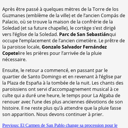
Après être passé à quelques mètres de la Torre de los
Guzmanes (emblème de la ville) et de l’ancien Compás de
Palacio, où se trouve la maison de la confrérie de la
Soledad (et sa future chapelle), le cortège s’est dirigé
vers l’église de la Soledad.
Parc de San Sebastián
qui
occupe l’emplacement de l’ancien cimetière. Le prêtre de
la paroisse locale,
Gonzalo Salvador Fernández
Copete
lire les prières pour l’arrivée de la pluie
nécessaire.
Ensuite, le retour a commencé, en passant par le
quartier de Santo Domingo et en revenant à l’église par
la Plaza de España à la tombée de la nuit. Les chants des
paroissiens ont servi d’accompagnement musical à ce
culte qui a duré une heure, le temps pour La Algaba de
renouer avec l’une des plus anciennes dévotions de son
histoire. Il ne reste plus qu’à attendre que la pluie fasse
son apparition. Nous devons continuer à prier.
Continue
Previous:
El Carmen de San Pablo change sa procession pour le