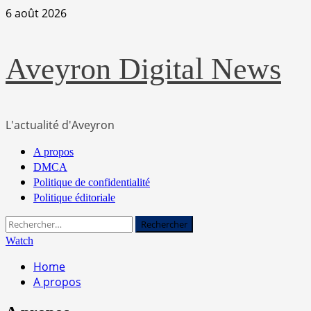
Skip
6 août 2026
to
content
Aveyron Digital News
L'actualité d'Aveyron
Primary
A propos
Menu
DMCA
Politique de confidentialité
Politique éditoriale
Rechercher :
Watch
Home
A propos