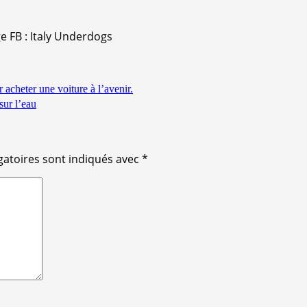
e FB : Italy Underdogs
 acheter une voiture à l’avenir.
sur l’eau
gatoires sont indiqués avec
*