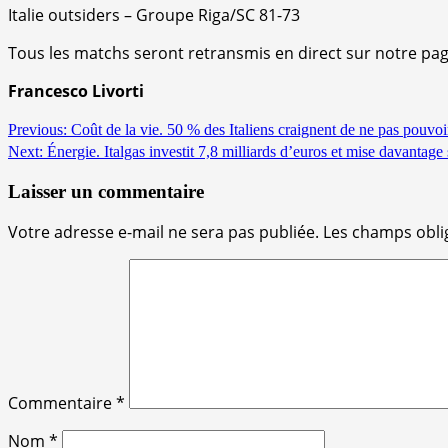
Italie outsiders – Groupe Riga/SC 81-73
Tous les matchs seront retransmis en direct sur notre pag
Francesco Livorti
Continue
Previous:
Coût de la vie. 50 % des Italiens craignent de ne pas pouvoir
Next:
Énergie. Italgas investit 7,8 milliards d’euros et mise davantage 
Reading
Laisser un commentaire
Votre adresse e-mail ne sera pas publiée.
Les champs obli
Commentaire
*
Nom
*