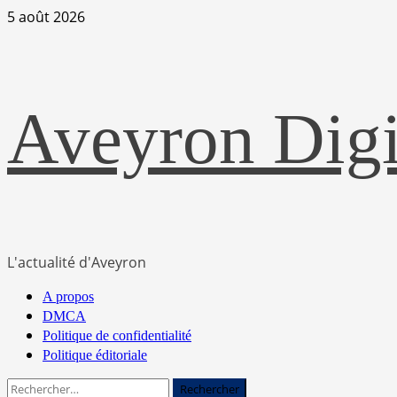
Skip
5 août 2026
to
content
Aveyron Dig
L'actualité d'Aveyron
Primary
A propos
Menu
DMCA
Politique de confidentialité
Politique éditoriale
Rechercher :