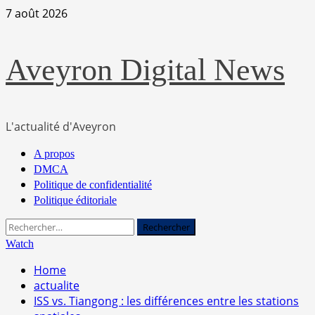
Skip
7 août 2026
to
content
Aveyron Digital News
L'actualité d'Aveyron
Primary
A propos
Menu
DMCA
Politique de confidentialité
Politique éditoriale
Rechercher :
Watch
Home
actualite
ISS vs. Tiangong : les différences entre les stations