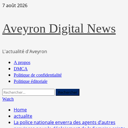
Skip
7 août 2026
to
content
Aveyron Digital News
L'actualité d'Aveyron
Primary
A propos
Menu
DMCA
Politique de confidentialité
Politique éditoriale
Rechercher :
Watch
Home
actualite
La police nationale enverra des agents d’autres