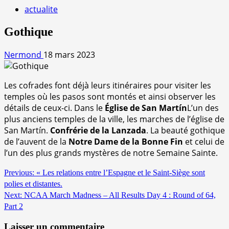
actualite
Gothique
Nermond
18 mars 2023
Les cofrades font déjà leurs itinéraires pour visiter les
temples où les pasos sont montés et ainsi observer les
détails de ceux-ci. Dans le
Église de San Martín
L’un des
plus anciens temples de la ville, les marches de l’église de
San Martín.
Confrérie de la Lanzada
. La beauté gothique
de l’auvent de la
Notre Dame de la Bonne Fin
et celui de
l’un des plus grands mystères de notre Semaine Sainte.
Continue
Previous:
« Les relations entre l’Espagne et le Saint-Siège sont
polies et distantes.
Reading
Next:
NCAA March Madness – All Results Day 4 : Round of 64,
Part 2
Laisser un commentaire