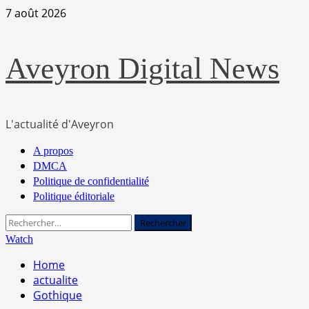
Skip
7 août 2026
to
content
Aveyron Digital News
L'actualité d'Aveyron
Primary
A propos
Menu
DMCA
Politique de confidentialité
Politique éditoriale
Rechercher :
Watch
Home
actualite
Gothique